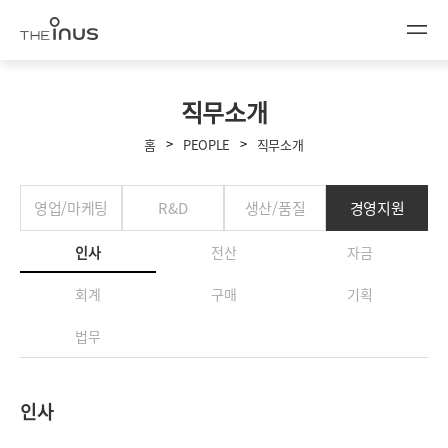
직무소개
>
>
홈
PEOPLE
직무소개
영업/마케팅
R&D
생산/품질
경영지원
인사
전산
자금
회계
구매
기획
법무
인사